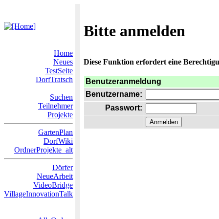
Bitte anmelden
Home
Neues
Diese Funktion erfordert eine Berechtigu
TestSeite
DorfTratsch
Benutzeranmeldung
Benutzername:
Suchen
Teilnehmer
Passwort:
Projekte
GartenPlan
DorfWiki
OrdnerProjekte_alt
Dörfer
NeueArbeit
VideoBridge
VillageInnovationTalk