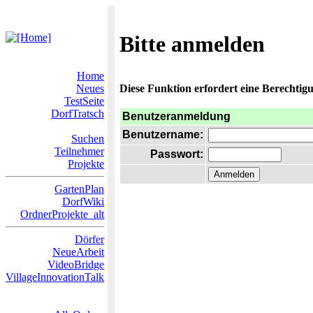
Bitte anmelden
Home
Neues
Diese Funktion erfordert eine Berechtigu
TestSeite
DorfTratsch
Benutzeranmeldung
Benutzername:
Suchen
Teilnehmer
Passwort:
Projekte
GartenPlan
DorfWiki
OrdnerProjekte_alt
Dörfer
NeueArbeit
VideoBridge
VillageInnovationTalk