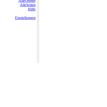
AlleOrdner
AlleSeiten
Hilfe
Einstellungen