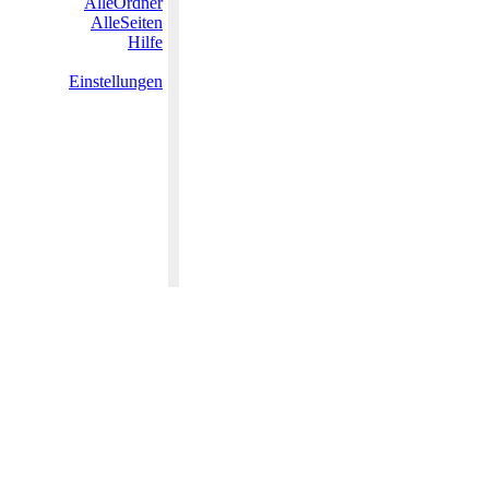
AlleOrdner
AlleSeiten
Hilfe
Einstellungen