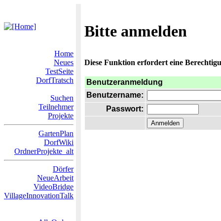
Bitte anmelden
Home
Neues
Diese Funktion erfordert eine Berechtigu
TestSeite
DorfTratsch
Benutzeranmeldung
Benutzername:
Suchen
Teilnehmer
Passwort:
Projekte
GartenPlan
DorfWiki
OrdnerProjekte_alt
Dörfer
NeueArbeit
VideoBridge
VillageInnovationTalk