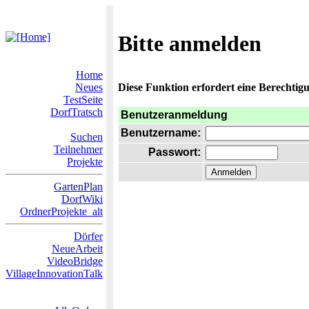
Bitte anmelden
Home
Neues
Diese Funktion erfordert eine Berechtigu
TestSeite
DorfTratsch
Benutzeranmeldung
Benutzername:
Suchen
Teilnehmer
Passwort:
Projekte
GartenPlan
DorfWiki
OrdnerProjekte_alt
Dörfer
NeueArbeit
VideoBridge
VillageInnovationTalk