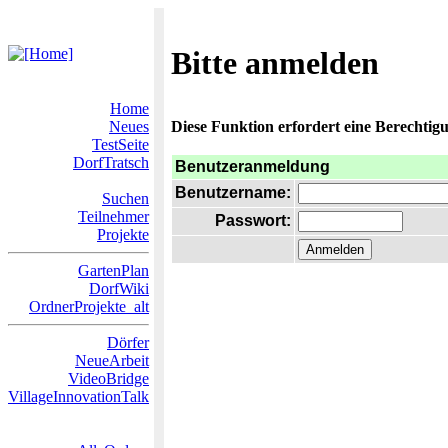
Bitte anmelden
Home
Neues
Diese Funktion erfordert eine Berechtigu
TestSeite
DorfTratsch
Benutzeranmeldung
Benutzername:
Suchen
Teilnehmer
Passwort:
Projekte
GartenPlan
DorfWiki
OrdnerProjekte_alt
Dörfer
NeueArbeit
VideoBridge
VillageInnovationTalk