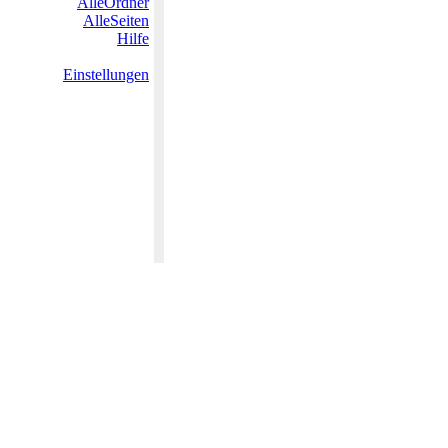
AlleOrdner
AlleSeiten
Hilfe
Einstellungen