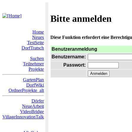
Bitte anmelden
Home
Neues
Diese Funktion erfordert eine Berechtigu
TestSeite
DorfTratsch
Benutzeranmeldung
Benutzername:
Suchen
Teilnehmer
Passwort:
Projekte
GartenPlan
DorfWiki
OrdnerProjekte_alt
Dörfer
NeueArbeit
VideoBridge
VillageInnovationTalk