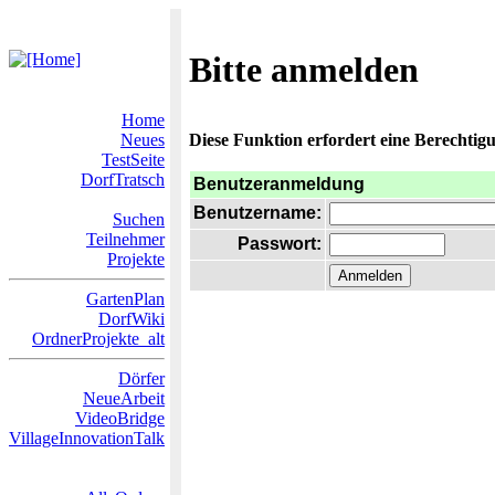
Bitte anmelden
Home
Neues
Diese Funktion erfordert eine Berechtigu
TestSeite
DorfTratsch
Benutzeranmeldung
Benutzername:
Suchen
Teilnehmer
Passwort:
Projekte
GartenPlan
DorfWiki
OrdnerProjekte_alt
Dörfer
NeueArbeit
VideoBridge
VillageInnovationTalk