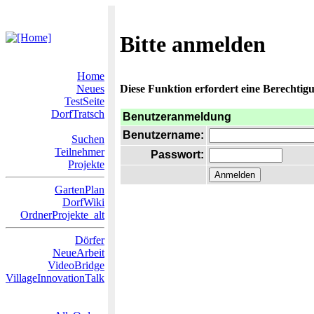
Bitte anmelden
Home
Neues
Diese Funktion erfordert eine Berechtigu
TestSeite
DorfTratsch
Benutzeranmeldung
Benutzername:
Suchen
Teilnehmer
Passwort:
Projekte
GartenPlan
DorfWiki
OrdnerProjekte_alt
Dörfer
NeueArbeit
VideoBridge
VillageInnovationTalk