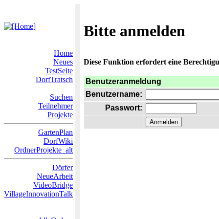
Bitte anmelden
Home
Neues
Diese Funktion erfordert eine Berechtigu
TestSeite
DorfTratsch
Benutzeranmeldung
Benutzername:
Suchen
Teilnehmer
Passwort:
Projekte
GartenPlan
DorfWiki
OrdnerProjekte_alt
Dörfer
NeueArbeit
VideoBridge
VillageInnovationTalk