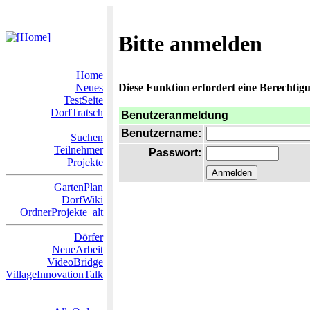
Bitte anmelden
Home
Neues
Diese Funktion erfordert eine Berechtigu
TestSeite
DorfTratsch
Benutzeranmeldung
Benutzername:
Suchen
Teilnehmer
Passwort:
Projekte
GartenPlan
DorfWiki
OrdnerProjekte_alt
Dörfer
NeueArbeit
VideoBridge
VillageInnovationTalk