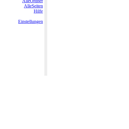
AlleOrdner
AlleSeiten
Hilfe
Einstellungen