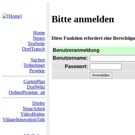
Bitte anmelden
Home
Neues
Diese Funktion erfordert eine Berechtigu
TestSeite
DorfTratsch
Benutzeranmeldung
Benutzername:
Suchen
Teilnehmer
Passwort:
Projekte
GartenPlan
DorfWiki
OrdnerProjekte_alt
Dörfer
NeueArbeit
VideoBridge
VillageInnovationTalk