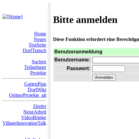
Bitte anmelden
Home
Neues
Diese Funktion erfordert eine Berechtigu
TestSeite
DorfTratsch
Benutzeranmeldung
Benutzername:
Suchen
Teilnehmer
Passwort:
Projekte
GartenPlan
DorfWiki
OrdnerProjekte_alt
Dörfer
NeueArbeit
VideoBridge
VillageInnovationTalk