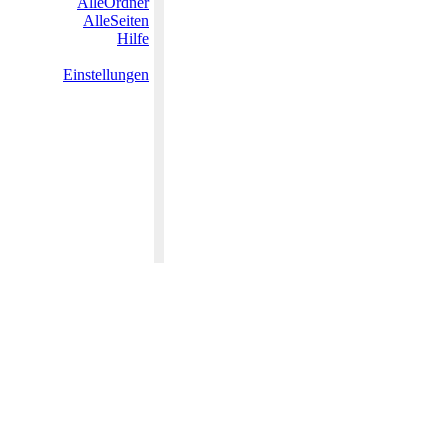
AlleOrdner
AlleSeiten
Hilfe
Einstellungen