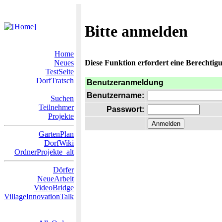
Bitte anmelden
Home
Neues
Diese Funktion erfordert eine Berechtigu
TestSeite
DorfTratsch
Benutzeranmeldung
Benutzername:
Suchen
Teilnehmer
Passwort:
Projekte
GartenPlan
DorfWiki
OrdnerProjekte_alt
Dörfer
NeueArbeit
VideoBridge
VillageInnovationTalk