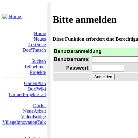
Bitte anmelden
Home
Neues
Diese Funktion erfordert eine Berechtigu
TestSeite
DorfTratsch
Benutzeranmeldung
Benutzername:
Suchen
Teilnehmer
Passwort:
Projekte
GartenPlan
DorfWiki
OrdnerProjekte_alt
Dörfer
NeueArbeit
VideoBridge
VillageInnovationTalk