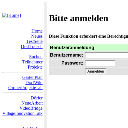
Bitte anmelden
Home
Neues
Diese Funktion erfordert eine Berechtigu
TestSeite
DorfTratsch
Benutzeranmeldung
Benutzername:
Suchen
Teilnehmer
Passwort:
Projekte
GartenPlan
DorfWiki
OrdnerProjekte_alt
Dörfer
NeueArbeit
VideoBridge
VillageInnovationTalk