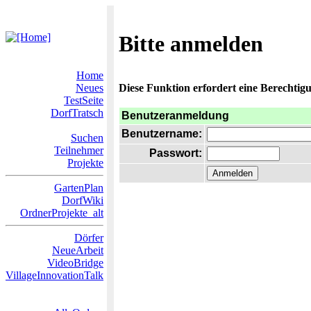
Bitte anmelden
Home
Neues
Diese Funktion erfordert eine Berechtigu
TestSeite
DorfTratsch
Benutzeranmeldung
Benutzername:
Suchen
Teilnehmer
Passwort:
Projekte
GartenPlan
DorfWiki
OrdnerProjekte_alt
Dörfer
NeueArbeit
VideoBridge
VillageInnovationTalk