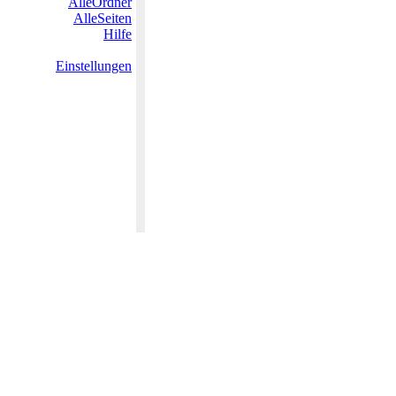
AlleOrdner
AlleSeiten
Hilfe
Einstellungen