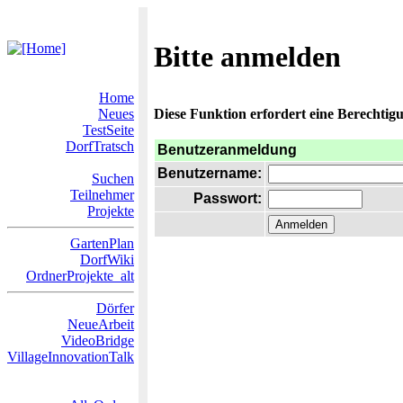
Bitte anmelden
Home
Neues
Diese Funktion erfordert eine Berechtigu
TestSeite
DorfTratsch
Benutzeranmeldung
Benutzername:
Suchen
Teilnehmer
Passwort:
Projekte
GartenPlan
DorfWiki
OrdnerProjekte_alt
Dörfer
NeueArbeit
VideoBridge
VillageInnovationTalk