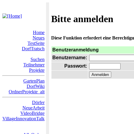
Bitte anmelden
Home
Neues
Diese Funktion erfordert eine Berechtigu
TestSeite
DorfTratsch
Benutzeranmeldung
Benutzername:
Suchen
Teilnehmer
Passwort:
Projekte
GartenPlan
DorfWiki
OrdnerProjekte_alt
Dörfer
NeueArbeit
VideoBridge
VillageInnovationTalk