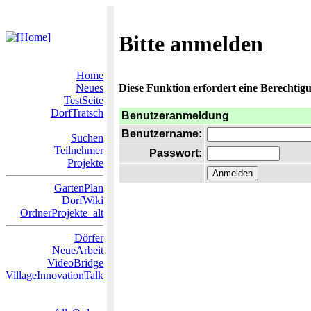
Bitte anmelden
Home
Neues
Diese Funktion erfordert eine Berechtigu
TestSeite
DorfTratsch
Benutzeranmeldung
Benutzername:
Suchen
Teilnehmer
Passwort:
Projekte
GartenPlan
DorfWiki
OrdnerProjekte_alt
Dörfer
NeueArbeit
VideoBridge
VillageInnovationTalk