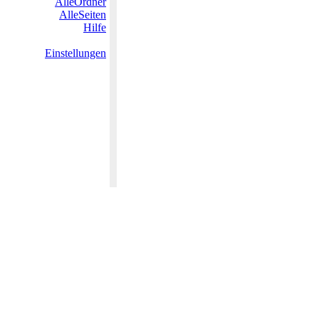
AlleOrdner
AlleSeiten
Hilfe
Einstellungen