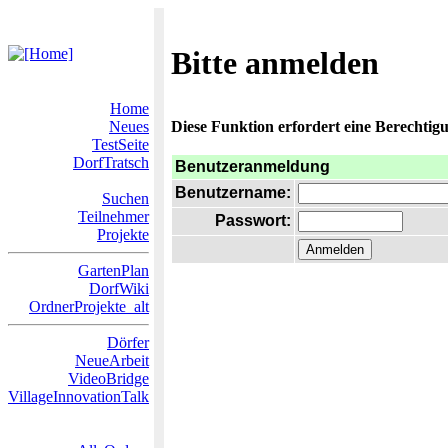
Bitte anmelden
Home
Neues
Diese Funktion erfordert eine Berechtigu
TestSeite
DorfTratsch
Benutzeranmeldung
Benutzername:
Suchen
Teilnehmer
Passwort:
Projekte
GartenPlan
DorfWiki
OrdnerProjekte_alt
Dörfer
NeueArbeit
VideoBridge
VillageInnovationTalk