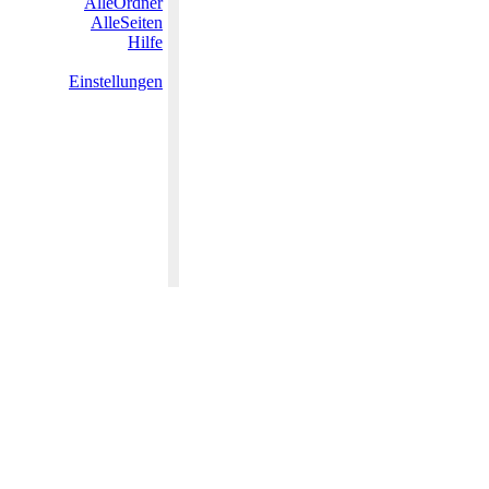
AlleOrdner
AlleSeiten
Hilfe
Einstellungen