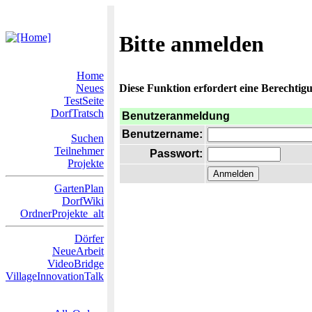
Bitte anmelden
Home
Neues
Diese Funktion erfordert eine Berechtigu
TestSeite
DorfTratsch
Benutzeranmeldung
Benutzername:
Suchen
Teilnehmer
Passwort:
Projekte
GartenPlan
DorfWiki
OrdnerProjekte_alt
Dörfer
NeueArbeit
VideoBridge
VillageInnovationTalk