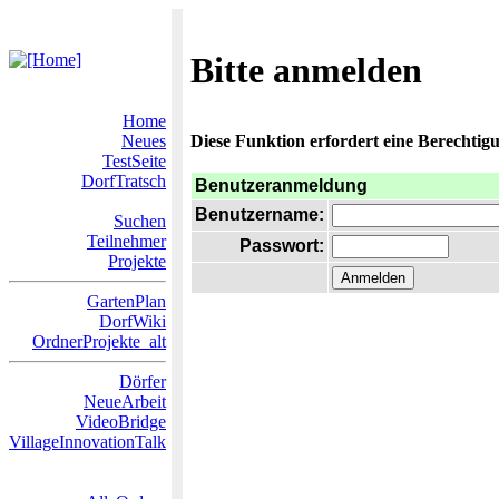
Bitte anmelden
Home
Neues
Diese Funktion erfordert eine Berechtigu
TestSeite
DorfTratsch
Benutzeranmeldung
Benutzername:
Suchen
Teilnehmer
Passwort:
Projekte
GartenPlan
DorfWiki
OrdnerProjekte_alt
Dörfer
NeueArbeit
VideoBridge
VillageInnovationTalk