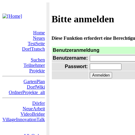
Bitte anmelden
Home
Neues
Diese Funktion erfordert eine Berechtigu
TestSeite
DorfTratsch
Benutzeranmeldung
Benutzername:
Suchen
Teilnehmer
Passwort:
Projekte
GartenPlan
DorfWiki
OrdnerProjekte_alt
Dörfer
NeueArbeit
VideoBridge
VillageInnovationTalk