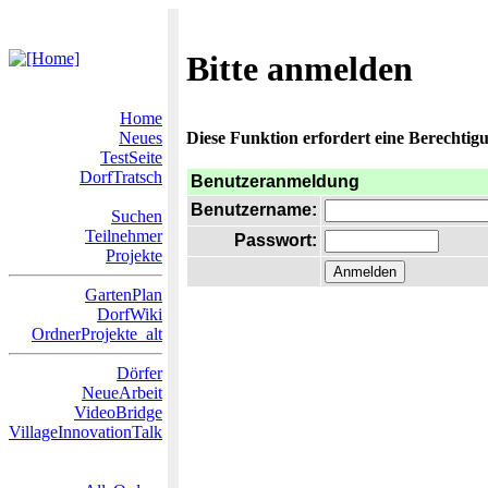
Bitte anmelden
Home
Neues
Diese Funktion erfordert eine Berechtigu
TestSeite
DorfTratsch
Benutzeranmeldung
Benutzername:
Suchen
Teilnehmer
Passwort:
Projekte
GartenPlan
DorfWiki
OrdnerProjekte_alt
Dörfer
NeueArbeit
VideoBridge
VillageInnovationTalk