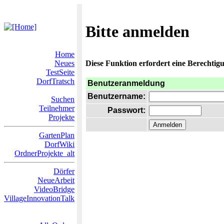
Bitte anmelden
Home
Neues
Diese Funktion erfordert eine Berechtigu
TestSeite
DorfTratsch
Benutzeranmeldung
Benutzername:
Suchen
Teilnehmer
Passwort:
Projekte
GartenPlan
DorfWiki
OrdnerProjekte_alt
Dörfer
NeueArbeit
VideoBridge
VillageInnovationTalk