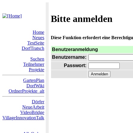
Bitte anmelden
Home
Neues
Diese Funktion erfordert eine Berechtigu
TestSeite
DorfTratsch
Benutzeranmeldung
Benutzername:
Suchen
Teilnehmer
Passwort:
Projekte
GartenPlan
DorfWiki
OrdnerProjekte_alt
Dörfer
NeueArbeit
VideoBridge
VillageInnovationTalk