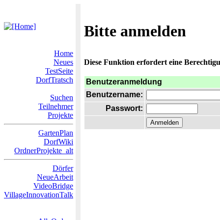
Bitte anmelden
Home
Neues
Diese Funktion erfordert eine Berechtigu
TestSeite
DorfTratsch
Benutzeranmeldung
Benutzername:
Suchen
Teilnehmer
Passwort:
Projekte
GartenPlan
DorfWiki
OrdnerProjekte_alt
Dörfer
NeueArbeit
VideoBridge
VillageInnovationTalk