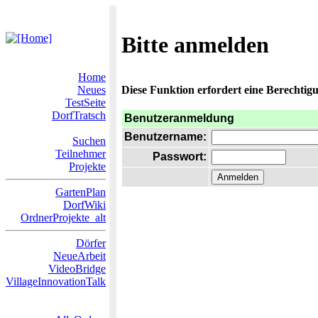
Bitte anmelden
Home
Neues
Diese Funktion erfordert eine Berechtigu
TestSeite
DorfTratsch
Benutzeranmeldung
Benutzername:
Suchen
Teilnehmer
Passwort:
Projekte
GartenPlan
DorfWiki
OrdnerProjekte_alt
Dörfer
NeueArbeit
VideoBridge
VillageInnovationTalk