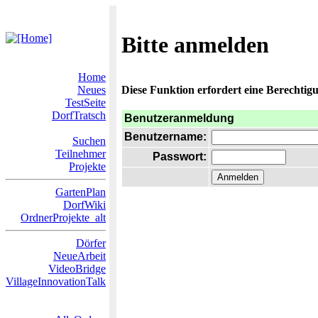
Bitte anmelden
Home
Neues
Diese Funktion erfordert eine Berechtigu
TestSeite
DorfTratsch
Benutzeranmeldung
Benutzername:
Suchen
Teilnehmer
Passwort:
Projekte
GartenPlan
DorfWiki
OrdnerProjekte_alt
Dörfer
NeueArbeit
VideoBridge
VillageInnovationTalk