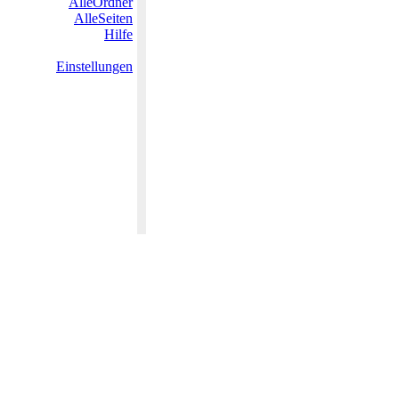
AlleOrdner
AlleSeiten
Hilfe
Einstellungen