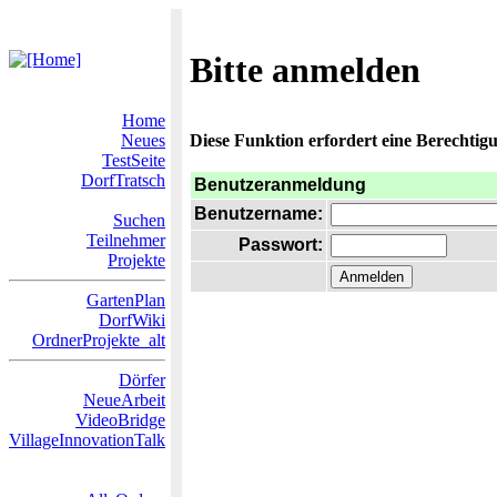
Bitte anmelden
Home
Neues
Diese Funktion erfordert eine Berechtigu
TestSeite
DorfTratsch
Benutzeranmeldung
Benutzername:
Suchen
Teilnehmer
Passwort:
Projekte
GartenPlan
DorfWiki
OrdnerProjekte_alt
Dörfer
NeueArbeit
VideoBridge
VillageInnovationTalk