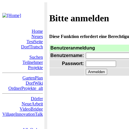
Bitte anmelden
Home
Neues
Diese Funktion erfordert eine Berechtigu
TestSeite
DorfTratsch
Benutzeranmeldung
Benutzername:
Suchen
Teilnehmer
Passwort:
Projekte
GartenPlan
DorfWiki
OrdnerProjekte_alt
Dörfer
NeueArbeit
VideoBridge
VillageInnovationTalk