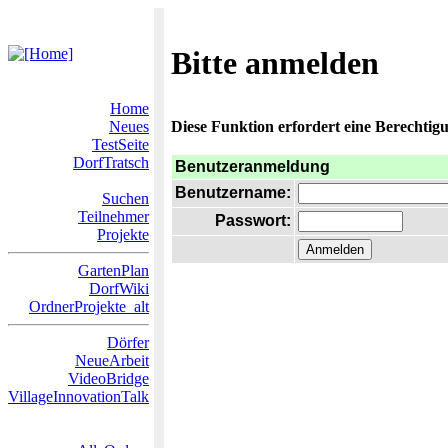
Bitte anmelden
Home
Neues
Diese Funktion erfordert eine Berechtigu
TestSeite
DorfTratsch
Benutzeranmeldung
Benutzername:
Suchen
Teilnehmer
Passwort:
Projekte
GartenPlan
DorfWiki
OrdnerProjekte_alt
Dörfer
NeueArbeit
VideoBridge
VillageInnovationTalk