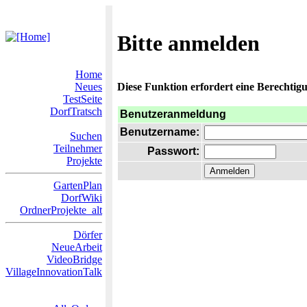
Bitte anmelden
Home
Neues
Diese Funktion erfordert eine Berechtigu
TestSeite
DorfTratsch
Benutzeranmeldung
Benutzername:
Suchen
Teilnehmer
Passwort:
Projekte
GartenPlan
DorfWiki
OrdnerProjekte_alt
Dörfer
NeueArbeit
VideoBridge
VillageInnovationTalk