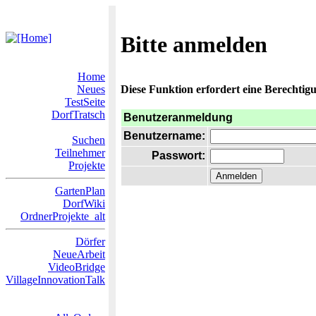
Bitte anmelden
Home
Neues
Diese Funktion erfordert eine Berechtigu
TestSeite
DorfTratsch
Benutzeranmeldung
Benutzername:
Suchen
Teilnehmer
Passwort:
Projekte
GartenPlan
DorfWiki
OrdnerProjekte_alt
Dörfer
NeueArbeit
VideoBridge
VillageInnovationTalk