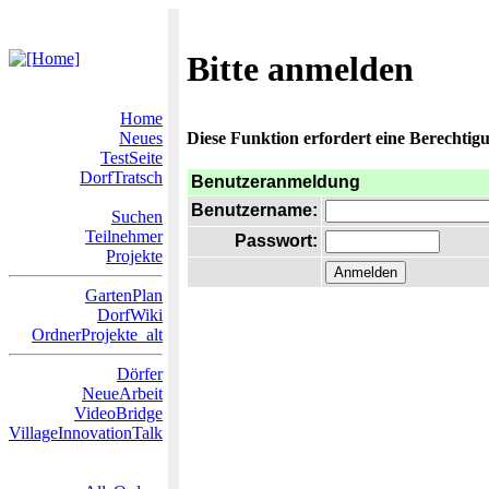
Bitte anmelden
Home
Neues
Diese Funktion erfordert eine Berechtigu
TestSeite
DorfTratsch
Benutzeranmeldung
Benutzername:
Suchen
Teilnehmer
Passwort:
Projekte
GartenPlan
DorfWiki
OrdnerProjekte_alt
Dörfer
NeueArbeit
VideoBridge
VillageInnovationTalk