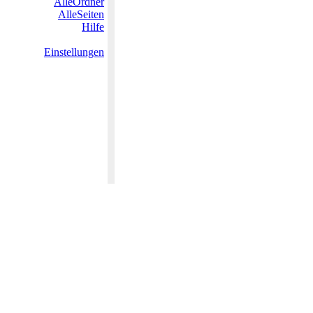
AlleOrdner
AlleSeiten
Hilfe
Einstellungen