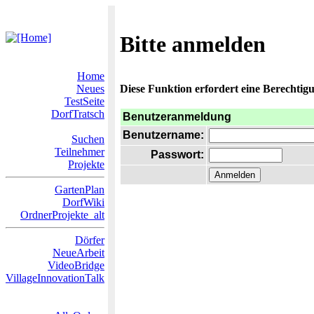
Bitte anmelden
Home
Neues
Diese Funktion erfordert eine Berechtigu
TestSeite
DorfTratsch
Benutzeranmeldung
Benutzername:
Suchen
Teilnehmer
Passwort:
Projekte
GartenPlan
DorfWiki
OrdnerProjekte_alt
Dörfer
NeueArbeit
VideoBridge
VillageInnovationTalk