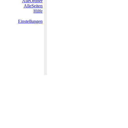
AlleOrdner
AlleSeiten
Hilfe
Einstellungen