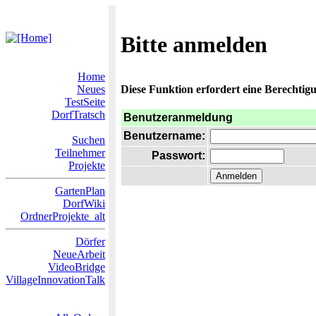
Bitte anmelden
Home
Neues
Diese Funktion erfordert eine Berechtigu
TestSeite
DorfTratsch
Benutzeranmeldung
Benutzername:
Suchen
Teilnehmer
Passwort:
Projekte
GartenPlan
DorfWiki
OrdnerProjekte_alt
Dörfer
NeueArbeit
VideoBridge
VillageInnovationTalk