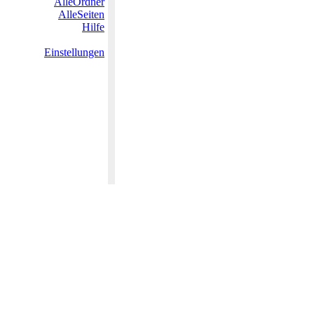
AlleOrdner
AlleSeiten
Hilfe
Einstellungen