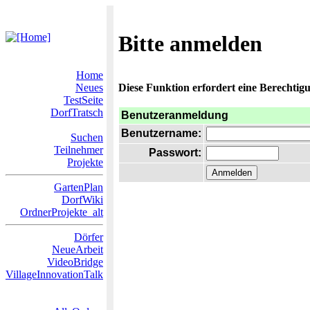
Bitte anmelden
Home
Neues
Diese Funktion erfordert eine Berechtigu
TestSeite
DorfTratsch
Benutzeranmeldung
Benutzername:
Suchen
Teilnehmer
Passwort:
Projekte
GartenPlan
DorfWiki
OrdnerProjekte_alt
Dörfer
NeueArbeit
VideoBridge
VillageInnovationTalk