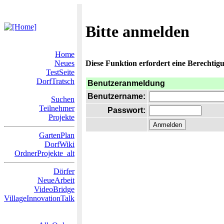
Bitte anmelden
Home
Neues
Diese Funktion erfordert eine Berechtigu
TestSeite
DorfTratsch
Benutzeranmeldung
Benutzername:
Suchen
Teilnehmer
Passwort:
Projekte
GartenPlan
DorfWiki
OrdnerProjekte_alt
Dörfer
NeueArbeit
VideoBridge
VillageInnovationTalk