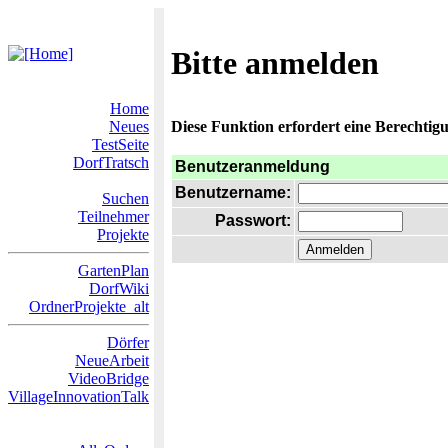
Bitte anmelden
Home
Neues
Diese Funktion erfordert eine Berechtigu
TestSeite
DorfTratsch
Benutzeranmeldung
Benutzername:
Suchen
Teilnehmer
Passwort:
Projekte
GartenPlan
DorfWiki
OrdnerProjekte_alt
Dörfer
NeueArbeit
VideoBridge
VillageInnovationTalk