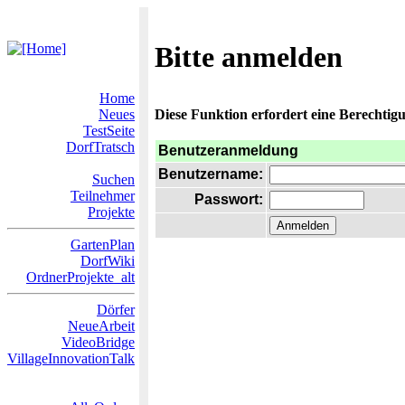
Bitte anmelden
Home
Neues
Diese Funktion erfordert eine Berechtigu
TestSeite
DorfTratsch
Benutzeranmeldung
Benutzername:
Suchen
Teilnehmer
Passwort:
Projekte
GartenPlan
DorfWiki
OrdnerProjekte_alt
Dörfer
NeueArbeit
VideoBridge
VillageInnovationTalk