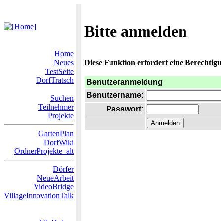
Bitte anmelden
Home
Neues
Diese Funktion erfordert eine Berechtigu
TestSeite
DorfTratsch
Benutzeranmeldung
Benutzername:
Suchen
Teilnehmer
Passwort:
Projekte
GartenPlan
DorfWiki
OrdnerProjekte_alt
Dörfer
NeueArbeit
VideoBridge
VillageInnovationTalk