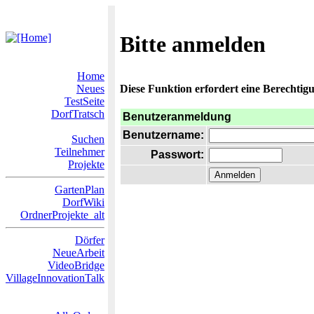
Bitte anmelden
Home
Neues
Diese Funktion erfordert eine Berechtigu
TestSeite
DorfTratsch
Benutzeranmeldung
Benutzername:
Suchen
Teilnehmer
Passwort:
Projekte
GartenPlan
DorfWiki
OrdnerProjekte_alt
Dörfer
NeueArbeit
VideoBridge
VillageInnovationTalk