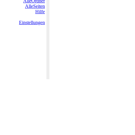
AlleOrdner
AlleSeiten
Hilfe
Einstellungen