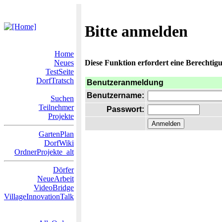
Bitte anmelden
Home
Neues
Diese Funktion erfordert eine Berechtigu
TestSeite
DorfTratsch
Benutzeranmeldung
Benutzername:
Suchen
Teilnehmer
Passwort:
Projekte
GartenPlan
DorfWiki
OrdnerProjekte_alt
Dörfer
NeueArbeit
VideoBridge
VillageInnovationTalk