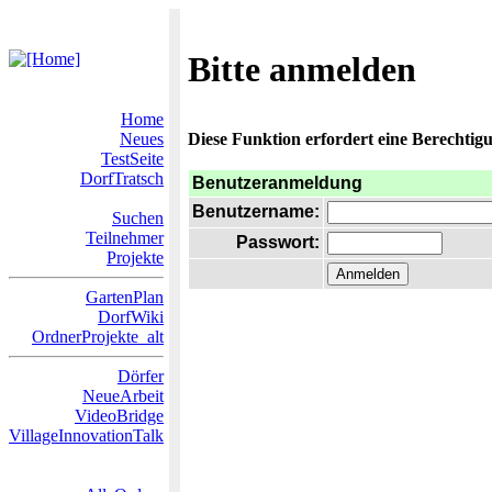
Bitte anmelden
Home
Neues
Diese Funktion erfordert eine Berechtigu
TestSeite
DorfTratsch
Benutzeranmeldung
Benutzername:
Suchen
Teilnehmer
Passwort:
Projekte
GartenPlan
DorfWiki
OrdnerProjekte_alt
Dörfer
NeueArbeit
VideoBridge
VillageInnovationTalk