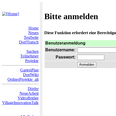
Bitte anmelden
Home
Neues
Diese Funktion erfordert eine Berechtigu
TestSeite
DorfTratsch
Benutzeranmeldung
Benutzername:
Suchen
Teilnehmer
Passwort:
Projekte
GartenPlan
DorfWiki
OrdnerProjekte_alt
Dörfer
NeueArbeit
VideoBridge
VillageInnovationTalk