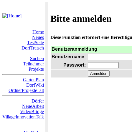
Bitte anmelden
Home
Neues
Diese Funktion erfordert eine Berechtigu
TestSeite
DorfTratsch
Benutzeranmeldung
Benutzername:
Suchen
Teilnehmer
Passwort:
Projekte
GartenPlan
DorfWiki
OrdnerProjekte_alt
Dörfer
NeueArbeit
VideoBridge
VillageInnovationTalk