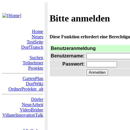
Bitte anmelden
Home
Neues
Diese Funktion erfordert eine Berechtigu
TestSeite
DorfTratsch
Benutzeranmeldung
Benutzername:
Suchen
Teilnehmer
Passwort:
Projekte
GartenPlan
DorfWiki
OrdnerProjekte_alt
Dörfer
NeueArbeit
VideoBridge
VillageInnovationTalk