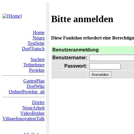
Bitte anmelden
Home
Neues
Diese Funktion erfordert eine Berechtigu
TestSeite
DorfTratsch
Benutzeranmeldung
Benutzername:
Suchen
Teilnehmer
Passwort:
Projekte
GartenPlan
DorfWiki
OrdnerProjekte_alt
Dörfer
NeueArbeit
VideoBridge
VillageInnovationTalk