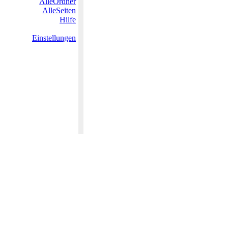
AlleOrdner
AlleSeiten
Hilfe
Einstellungen