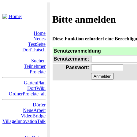
Bitte anmelden
Home
Neues
Diese Funktion erfordert eine Berechtigu
TestSeite
DorfTratsch
Benutzeranmeldung
Benutzername:
Suchen
Teilnehmer
Passwort:
Projekte
GartenPlan
DorfWiki
OrdnerProjekte_alt
Dörfer
NeueArbeit
VideoBridge
VillageInnovationTalk